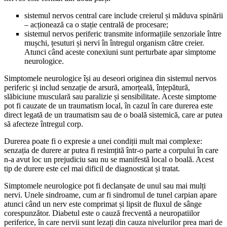
sistemul nervos central care include creierul și măduva spinării
– acționează ca o stație centrală de procesare;
sistemul nervos periferic transmite informațiile senzoriale între
mușchi, țesuturi și nervi în întregul organism către creier.
Atunci când aceste conexiuni sunt perturbate apar simptome
neurologice.
Simptomele neurologice își au deseori originea din sistemul nervos
periferic și includ senzație de arsură, amorțeală, înțepătură,
slăbiciune musculară sau paralizie și sensibilitate. Aceste simptome
pot fi cauzate de un traumatism local, în cazul în care durerea este
direct legată de un traumatism sau de o boală sistemică, care ar putea
să afecteze întregul corp.
Durerea poate fi o expresie a unei condiții mult mai complexe:
senzația de durere ar putea fi resimțită într-o parte a corpului în care
n-a avut loc un prejudiciu sau nu se manifestă local o boală. Acest
tip de durere este cel mai dificil de diagnosticat și tratat.
Simptomele neurologice pot fi declanșate de unul sau mai mulți
nervi. Unele sindroame, cum ar fi sindromul de tunel carpian apare
atunci când un nerv este comprimat și lipsit de fluxul de sânge
corespunzător. Diabetul este o cauză frecventă a neuropatiilor
periferice, în care nervii sunt lezați din cauza nivelurilor prea mari de