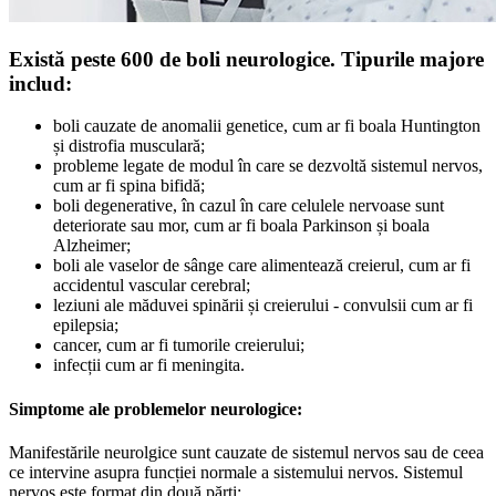
Există peste 600 de boli neurologice. Tipurile majore
includ:
boli cauzate de anomalii genetice, cum ar fi boala Huntington
și distrofia musculară;
probleme legate de modul în care se dezvoltă sistemul nervos,
cum ar fi spina bifidă;
boli degenerative, în cazul în care celulele nervoase sunt
deteriorate sau mor, cum ar fi boala Parkinson și boala
Alzheimer;
boli ale vaselor de sânge care alimentează creierul, cum ar fi
accidentul vascular cerebral;
leziuni ale măduvei spinării și creierului - convulsii cum ar fi
epilepsia;
cancer, cum ar fi tumorile creierului;
infecții cum ar fi meningita.
Simptome ale problemelor neurologice:
Manifestările neurolgice sunt cauzate de sistemul nervos sau de ceea
ce intervine asupra funcției normale a sistemului nervos. Sistemul
nervos este format din două părți: