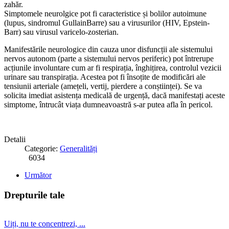
zahăr.
Simptomele neurolgice pot fi caracteristice și bolilor autoimune
(lupus, sindromul GullainBarre) sau a virusurilor (HIV, Epstein-
Barr) sau virusul varicelo-zosterian.
Manifestările neurologice din cauza unor disfuncții ale sistemului
nervos autonom (parte a sistemului nervos periferic) pot întrerupe
acțiunile involuntare cum ar fi respirația, înghițirea, controlul vezicii
urinare sau transpirația. Acestea pot fi însoțite de modificări ale
tensiunii arteriale (amețeli, vertij, pierdere a conștiinței). Se va
solicita imediat asistența medicală de urgență, dacă manifestați aceste
simptome, întrucât viața dumneavoastră s-ar putea afla în pericol.
Detalii
Categorie:
Generalități
6034
Următor
Drepturile tale
Uiți, nu te concentrezi, ...