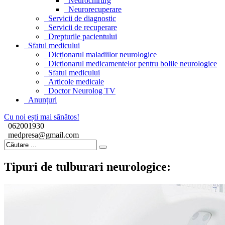
Neurochirurg
Neurorecuperare
Servicii de diagnostic
Servicii de recuperare
Drepturile pacientului
Sfatul medicului
Dicționarul maladiilor neurologice
Dicționarul medicamentelor pentru bolile neurologice
Sfatul medicului
Articole medicale
Doctor Neurolog TV
Anunțuri
Cu noi ești mai sănătos!
062001930
medpresa@gmail.com
Tipuri de tulburari neurologice: