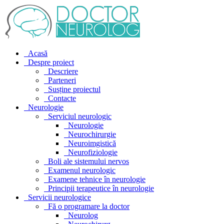
Acasă
Despre proiect
Descriere
Parteneri
Susține proiectul
Contacte
Neurologie
Serviciul neurologic
Neurologie
Neurochirurgie
Neuroimgistică
Neurofiziologie
Boli ale sistemului nervos
Examenul neurologic
Examene tehnice în neurologie
Principii terapeutice în neurologie
Servicii neurologice
Fă o programare la doctor
Neurolog