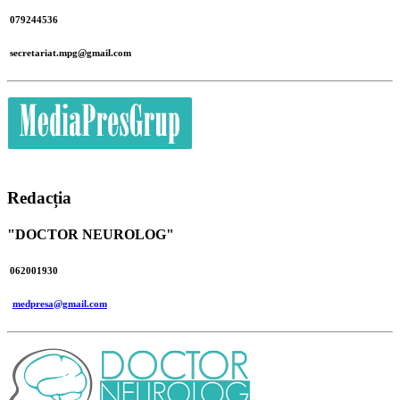
079244536
secretariat.mpg@gmail.com
Redacția
"DOCTOR NEUROLOG"
062001930
medpresa@gmail.com