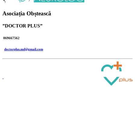
Asociația Obștească
”DOCTOR PLUS”
069667562
doctorplus.md@gmail.com