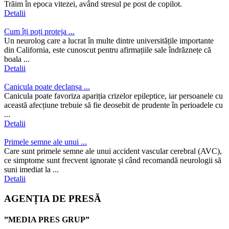
Trăim în epoca vitezei, având stresul pe post de copilot.
Detalii
Cum îți poți proteja ...
Un neurolog care a lucrat în multe dintre universitățile importante
din California, este cunoscut pentru afirmațiile sale îndrăznețe că
boala ...
Detalii
Canicula poate declanșa ...
Canicula poate favoriza apariția crizelor epileptice, iar persoanele cu
această afecțiune trebuie să fie deosebit de prudente în perioadele cu
...
Detalii
Primele semne ale unui ...
Care sunt primele semne ale unui accident vascular cerebral (AVC),
ce simptome sunt frecvent ignorate și când recomandă neurologii să
suni imediat la ...
Detalii
AGENȚIA DE PRESĂ
”MEDIA PRES GRUP”