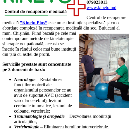
079023013
www.kineto.md
Centrul de recuperare
medicală
”Kineto Plus”
este unica instituție specializată și cu o
abordare complexă în recuperarea medicală din sec. Buiucani al
mun. Chișinău.
Fiind bazată pe cele mai
contemporane metode de kinetoterapie
și terapie ocupațională, aceasta se
înscrie în rândul celor mai bune instituții
din țară cu astfel de profil.
Serviciile prestate sunt concentrate
pe 3 domenii de bază:
Neurologie
– Restabilirea
funcțiilor motorii ale
organismului persoanelor ce au
avut de suportat AVC (accident
vascular cerebral), leziuni
cerebrale traumatice, leziuni ale
coloanei vertebrale;
Traumatologie și ortopedie
– Dezvoltarea mobilității
articulațiilor;
Vertebrologie
– Eliminarea herniilor intervertebrale.