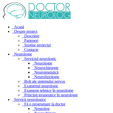
Acasă
Despre proiect
Descriere
Parteneri
Susține proiectul
Contacte
Neurologie
Serviciul neurologic
Neurologie
Neurochirurgie
Neuroimgistică
Neurofiziologie
Boli ale sistemului nervos
Examenul neurologic
Examene tehnice în neurologie
Principii terapeutice în neurologie
Servicii neurologice
Fă o programare la doctor
Neurolog