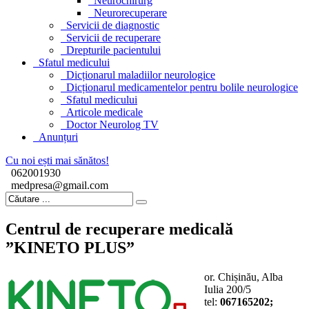
Neurochirurg
Neurorecuperare
Servicii de diagnostic
Servicii de recuperare
Drepturile pacientului
Sfatul medicului
Dicționarul maladiilor neurologice
Dicționarul medicamentelor pentru bolile neurologice
Sfatul medicului
Articole medicale
Doctor Neurolog TV
Anunțuri
Cu noi ești mai sănătos!
062001930
medpresa@gmail.com
Centrul de recuperare medicală
”KINETO PLUS”
or. Chișinău, Alba
Iulia 200/5
tel:
067165202;