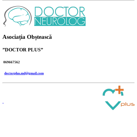
Asociația Obștească
”DOCTOR PLUS”
069667562
doctorplus.md@gmail.com