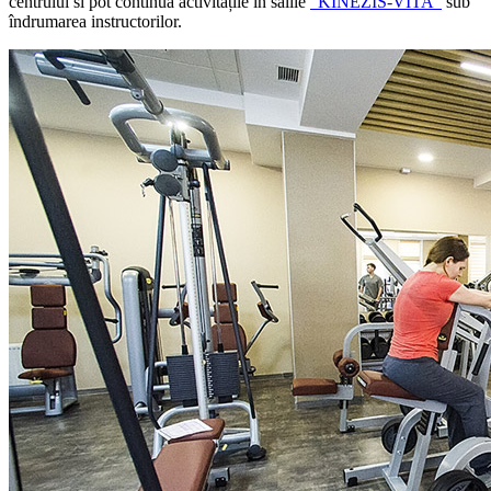
centrului si pot continua activitățile în sălile
”KINEZIS-VITA”
sub
îndrumarea instructorilor.