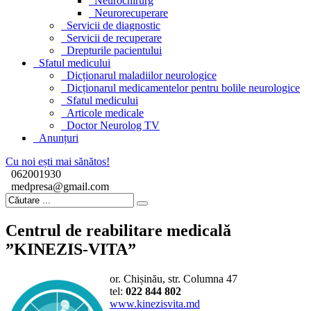
Neurochirurg
Neurorecuperare
Servicii de diagnostic
Servicii de recuperare
Drepturile pacientului
Sfatul medicului
Dicționarul maladiilor neurologice
Dicționarul medicamentelor pentru bolile neurologice
Sfatul medicului
Articole medicale
Doctor Neurolog TV
Anunțuri
Cu noi ești mai sănătos!
062001930
medpresa@gmail.com
Centrul de reabilitare medicală
”KINEZIS-VITA”
or. Chișinău, str. Columna 47
tel:
022 844 802
www.kinezisvita.md