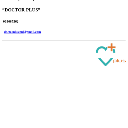
”DOCTOR PLUS”
069667562
doctorplus.md@gmail.com