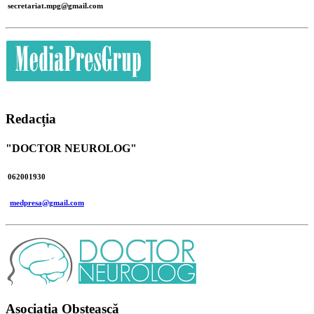
secretariat.mpg@gmail.com
Redacția
"DOCTOR NEUROLOG"
062001930
medpresa@gmail.com
Asociația Obștească