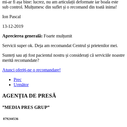
mi-ar fi așa bine: lucrez, nu am articulații deformate iar boala este
sub control. Mulțumesc din suflet și o recomand din toată inima!
Ion Pascal
13-12-2019
Aprecierea generală:
Foarte mulțumit
Servicii super ok. Deja am recomandat Centrul și prietenilor mei.
Sunteți sau ați fost pacientul nostru și considerați că serviciile noastre
merită recomandate?
Atunci oferiți-ne o recomandare!
Prec
Următor
AGENȚIA DE PRESĂ
”MEDIA PRES GRUP”
079244536