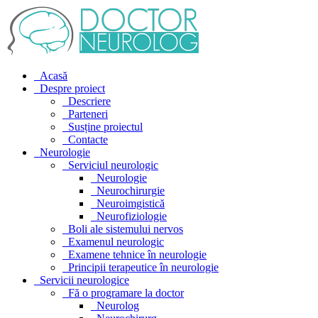
Acasă
Despre proiect
Descriere
Parteneri
Susține proiectul
Contacte
Neurologie
Serviciul neurologic
Neurologie
Neurochirurgie
Neuroimgistică
Neurofiziologie
Boli ale sistemului nervos
Examenul neurologic
Examene tehnice în neurologie
Principii terapeutice în neurologie
Servicii neurologice
Fă o programare la doctor
Neurolog