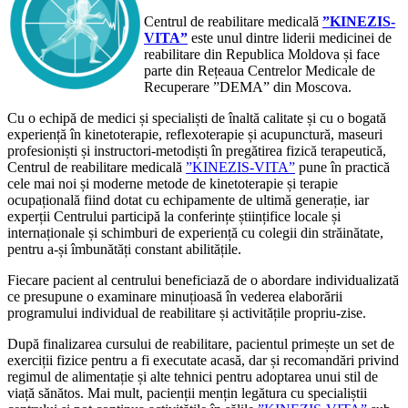
Centrul de reabilitare medicală
”KINEZIS-
VITA”
este unul dintre liderii medicinei de
reabilitare din Republica Moldova și face
parte din Rețeaua Centrelor Medicale de
Recuperare ”DEMA” din Moscova.
Cu o echipă de medici și specialiști de înaltă calitate și cu o bogată
experiență în kinetoterapie, reflexoterapie și acupunctură, maseuri
profesioniști și instructori-metodiști în pregătirea fizică terapeutică,
Centrul de reabilitare medicală
”KINEZIS-VITA”
pune în practică
cele mai noi și moderne metode de kinetoterapie și terapie
ocupațională fiind dotat cu echipamente de ultimă generație, iar
experții Centrului participă la conferințe științifice locale și
internaționale și schimburi de experiență cu colegii din străinătate,
pentru a-și îmbunătăți constant abilitățile.
Fiecare pacient al centrului beneficiază de o abordare individualizată
ce presupune o examinare minuțioasă în vederea elaborării
programului individual de reabilitare și activitățile propriu-zise.
După finalizarea cursului de reabilitare, pacientul primește un set de
exerciții fizice pentru a fi executate acasă, dar și recomandări privind
regimul de alimentație și alte tehnici pentru adoptarea unui stil de
viață sănătos. Mai mult, pacienții mențin legătura cu specialiștii