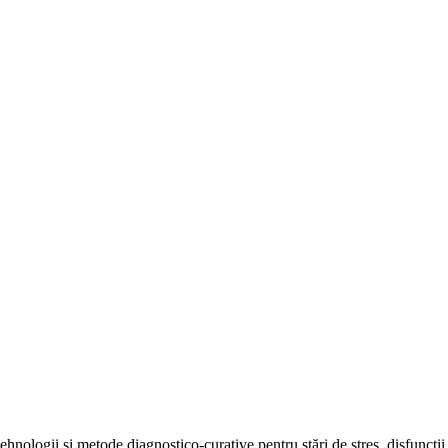
hnologii şi metode diagnostico-curative pentru stări de stres, disfuncţii 