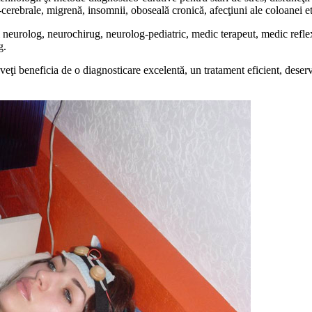
cerebrale, migrenă, insomnii, oboseală cronică, afecţiuni ale coloanei et
ui neurolog, neurochirug, neurolog-pediatric, medic terapeut, medic refl
g.
 veţi beneficia de o diagnosticare excelentă, un tratament eficient, deser