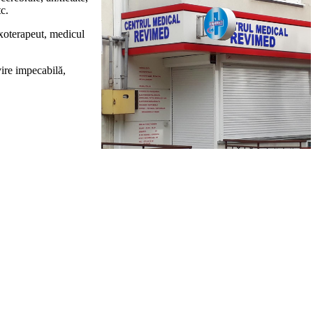
c.
exoterapeut, medicul
vire impecabilă,