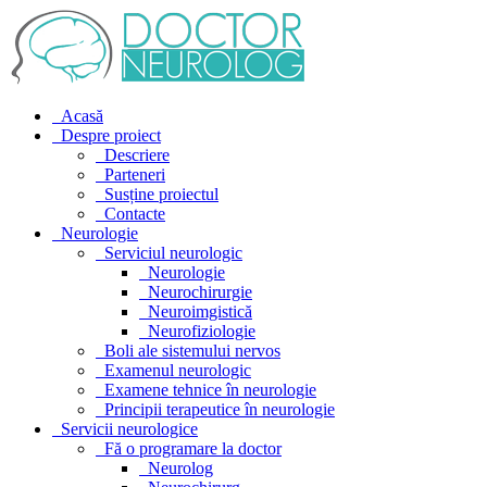
Acasă
Despre proiect
Descriere
Parteneri
Susține proiectul
Contacte
Neurologie
Serviciul neurologic
Neurologie
Neurochirurgie
Neuroimgistică
Neurofiziologie
Boli ale sistemului nervos
Examenul neurologic
Examene tehnice în neurologie
Principii terapeutice în neurologie
Servicii neurologice
Fă o programare la doctor
Neurolog