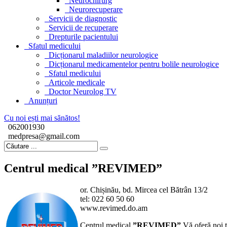
Neurochirurg
Neurorecuperare
Servicii de diagnostic
Servicii de recuperare
Drepturile pacientului
Sfatul medicului
Dicționarul maladiilor neurologice
Dicționarul medicamentelor pentru bolile neurologice
Sfatul medicului
Articole medicale
Doctor Neurolog TV
Anunțuri
Cu noi ești mai sănătos!
062001930
medpresa@gmail.com
Centrul medical ”REVIMED”
or. Chișinău, bd. Mircea cel Bătrân 13/2
tel: 022 60 50 60
www.revimed.do.am
Centrul medical
”REVIMED”
Vă oferă noi te