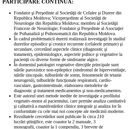
PARTICIPARE CONTINUĂ:
Fondator şi Preşedinte al Societăţii de Cefalee şi Durere din
Republica Moldova; Vicepreşedinte al Societăţii de
Neurologie din Republica Moldova; membru al Societăţii
Franceze de Neurologie; Fondator şi Preşedinte al Asociaţiei
de Psihanaliză şi Psihosomatică din Republica Moldova.
În cadrul problematicii durerii realizează investigaţii în studiul
durerilor episodice şi cronice recurente (cefaleele primare) şi
secundare, cercetând aspectele clinice (diagnostic şi
tratament), epidemiologice, aspectele psihice şi vegetative la
pacienţii cu diverse forme de sindroame algice.
În domeniul patologiei vegetative direcţiile principale sunt
stările paroxistice non-epileptice (sindromul de hiperventilaţie,
stările sincopale, tulburările de somn, fenomenele de tetanie
neurogenă), tulburările funcţionale respiratorii, cardio-
vasculare, gastrointestinale, elaborarea metodelor de
diagnostic şi tratament medicamentos şi non-medicamentos.
Este autorul unei metode inedite de investigaţie a profilului
vegetativ-motor al pacientului, care permite analiza cantitativă
şi calitativă a manifestărilor clinice integrale şi analiza lor în
conformitate cu cele mai noi concepte ale medicinii moderne.
Rezultatele cercetărilor sunt publicate în circa 210
lucrări ştiinţifice, este coautor la 2 manuale, 3
monografii, coautor la 1 compendiu, 3 brevete de