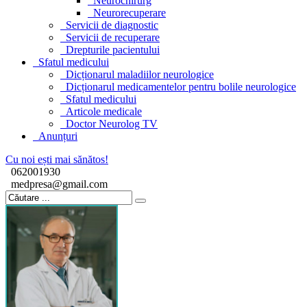
Neurochirurg
Neurorecuperare
Servicii de diagnostic
Servicii de recuperare
Drepturile pacientului
Sfatul medicului
Dicționarul maladiilor neurologice
Dicționarul medicamentelor pentru bolile neurologice
Sfatul medicului
Articole medicale
Doctor Neurolog TV
Anunțuri
Cu noi ești mai sănătos!
062001930
medpresa@gmail.com