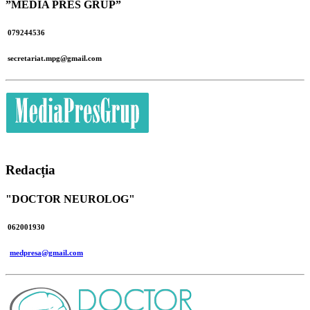
”MEDIA PRES GRUP”
079244536
secretariat.mpg@gmail.com
Redacția
"DOCTOR NEUROLOG"
062001930
medpresa@gmail.com