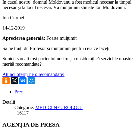
În cazul nostru, domnul Moldovanu a fost medicul necesar la timpul
necesar și la locul necesar. Vă mulțumim stimate Ion Moldovanu.
Ion Curmei
14-12-2019
Aprecierea generală:
Foarte mulțumit
Să ne trăiți dn Profesor și mulțumim pentru ceia ce faceți.
Sunteți sau ați fost pacientul nostru și considerați că serviciile noastre
merită recomandate?
Atunci oferiți-ne o recomandare!
Prec
Detalii
Categorie:
MEDICI NEUROLOGI
16117
AGENȚIA DE PRESĂ