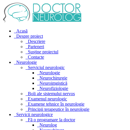
Acasă
Despre proiect
Descriere
Parteneri
Susține proiectul
Contacte
Neurologie
Serviciul neurologic
Neurologie
Neurochirurgie
Neuroimgistică
Neurofiziologie
Boli ale sistemului nervos
Examenul neurologic
Examene tehnice în neurologie
Principii terapeutice în neurologie
Servicii neurologice
Fă o programare la doctor
Neurolog