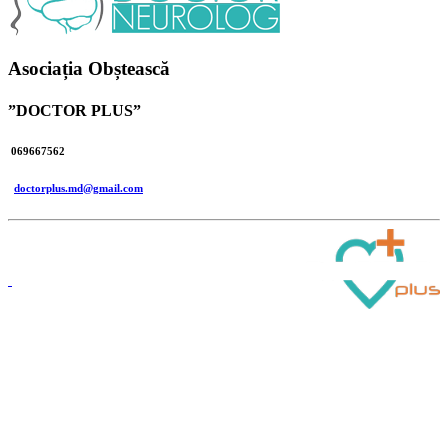
Asociația Obștească
”DOCTOR PLUS”
069667562
doctorplus.md@gmail.com