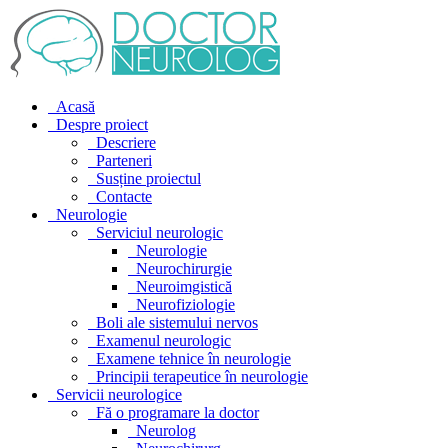
Acasă
Despre proiect
Descriere
Parteneri
Susține proiectul
Contacte
Neurologie
Serviciul neurologic
Neurologie
Neurochirurgie
Neuroimgistică
Neurofiziologie
Boli ale sistemului nervos
Examenul neurologic
Examene tehnice în neurologie
Principii terapeutice în neurologie
Servicii neurologice
Fă o programare la doctor
Neurolog