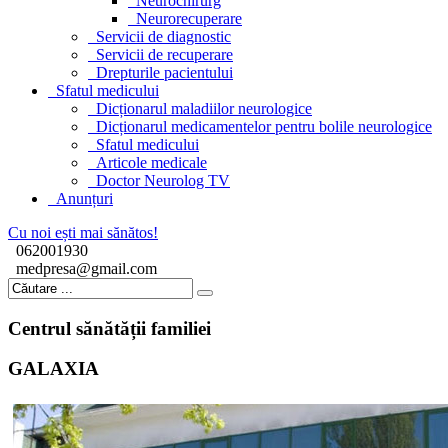
Neurochirurg
Neurorecuperare
Servicii de diagnostic
Servicii de recuperare
Drepturile pacientului
Sfatul medicului
Dicționarul maladiilor neurologice
Dicționarul medicamentelor pentru bolile neurologice
Sfatul medicului
Articole medicale
Doctor Neurolog TV
Anunțuri
Cu noi ești mai sănătos!
062001930
medpresa@gmail.com
Centrul sănătății familiei
GALAXIA