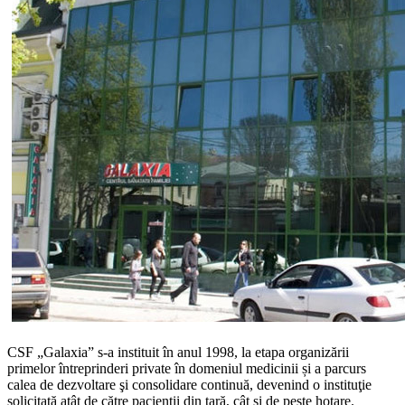
CSF „Galaxia” s-a instituit în anul 1998, la etapa organizării
primelor întreprinderi private în domeniul medicinii și a parcurs
calea de dezvoltare şi consolidare continuă, devenind o instituţie
solicitată atât de către pacienţii din țară, cât și de peste hotare.