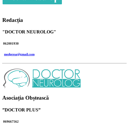
Redacția
"DOCTOR NEUROLOG"
062001930
medpresa@gmail.com
Asociația Obștească
”DOCTOR PLUS”
069667562