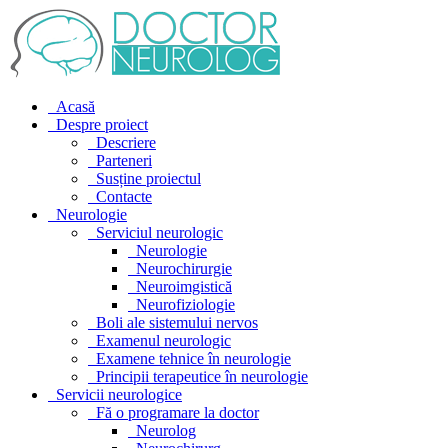
Acasă
Despre proiect
Descriere
Parteneri
Susține proiectul
Contacte
Neurologie
Serviciul neurologic
Neurologie
Neurochirurgie
Neuroimgistică
Neurofiziologie
Boli ale sistemului nervos
Examenul neurologic
Examene tehnice în neurologie
Principii terapeutice în neurologie
Servicii neurologice
Fă o programare la doctor
Neurolog