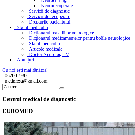
Neurochirurg
Neurorecuperare
Servicii de diagnostic
Servicii de recuperare
Drepturile pacientului
Sfatul medicului
Dicționarul maladiilor neurologice
Dicționarul medicamentelor pentru bolile neurologice
Sfatul medicului
Articole medicale
Doctor Neurolog TV
Anunțuri
Cu noi ești mai sănătos!
062001930
medpresa@gmail.com
Centrul medical de diagnostic
EUROMED