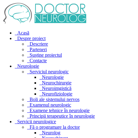
Acasă
Despre proiect
Descriere
Parteneri
Susține proiectul
Contacte
Neurologie
Serviciul neurologic
Neurologie
Neurochirurgie
Neuroimgistică
Neurofiziologie
Boli ale sistemului nervos
Examenul neurologic
Examene tehnice în neurologie
Principii terapeutice în neurologie
Servicii neurologice
Fă o programare la doctor
Neurolog