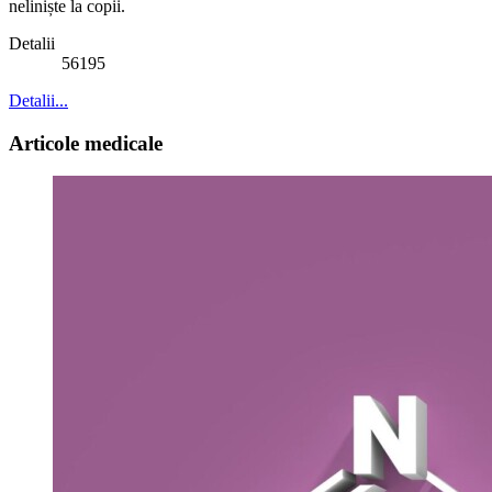
neliniște la copii.
Detalii
56195
Detalii...
Articole medicale