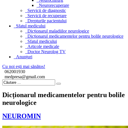
Neurochirurg
Neurorecuperare
Servicii de diagnostic
Servicii de recuperare
Drepturile pacientului
Sfatul medicului
Dicționarul maladiilor neurologice
Dicționarul medicamentelor pentru bolile neurologice
Sfatul medicului
Articole medicale
Doctor Neurolog TV
Anunțuri
Cu noi ești mai sănătos!
062001930
medpresa@gmail.com
Dicționarul medicamentelor pentru bolile
neurologice
NEUROMIN