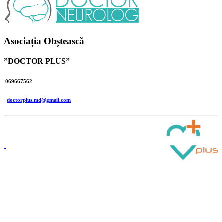
Asociația Obștească
”DOCTOR PLUS”
069667562
doctorplus.md@gmail.com