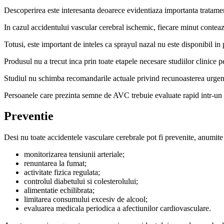
Descoperirea este interesanta deoarece evidentiaza importanta trata
In cazul accidentului vascular cerebral ischemic, fiecare minut conteaz
Totusi, este important de inteles ca sprayul nazal nu este disponibil in p
Produsul nu a trecut inca prin toate etapele necesare studiilor clinice p
Studiul nu schimba recomandarile actuale privind recunoasterea urgent
Persoanele care prezinta semne de AVC trebuie evaluate rapid intr-un s
Preventie
Desi nu toate accidentele vasculare cerebrale pot fi prevenite, anumite
monitorizarea tensiunii arteriale;
renuntarea la fumat;
activitate fizica regulata;
controlul diabetului si colesterolului;
alimentatie echilibrata;
limitarea consumului excesiv de alcool;
evaluarea medicala periodica a afectiunilor cardiovasculare.