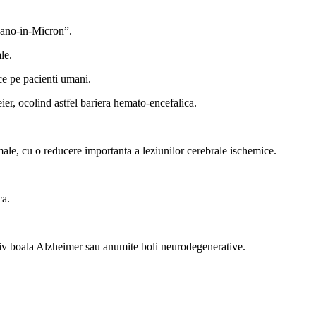
Nano-in-Micron”.
le.
ice pe pacienti umani.
ier, ocolind astfel bariera hemato-encefalica.
male, cu o reducere importanta a leziunilor cerebrale ischemice.
ca.
lusiv boala Alzheimer sau anumite boli neurodegenerative.