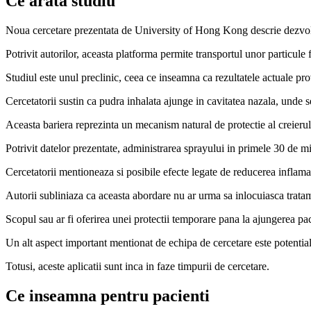
Ce arata studiu
Noua cercetare prezentata de University of Hong Kong descrie dezvol
Potrivit autorilor, aceasta platforma permite transportul unor particule
Studiul este unul preclinic, ceea ce inseamna ca rezultatele actuale pro
Cercetatorii sustin ca pudra inhalata ajunge in cavitatea nazala, unde s
Aceasta bariera reprezinta un mecanism natural de protectie al creieru
Potrivit datelor prezentate, administrarea sprayului in primele 30 de m
Cercetatorii mentioneaza si posibile efecte legate de reducerea inflamat
Autorii subliniaza ca aceasta abordare nu ar urma sa inlocuiasca trat
Scopul sau ar fi oferirea unei protectii temporare pana la ajungerea pa
Un alt aspect important mentionat de echipa de cercetare este potential
Totusi, aceste aplicatii sunt inca in faze timpurii de cercetare.
Ce inseamna pentru pacienti