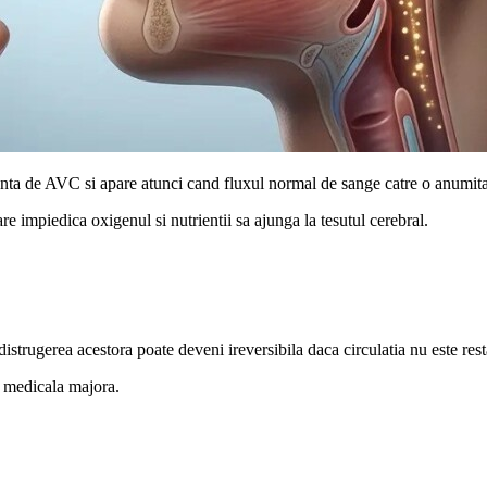
nta de AVC si apare atunci cand fluxul normal de sange catre o anumita 
e impiedica oxigenul si nutrientii sa ajunga la tesutul cerebral.
distrugerea acestora poate deveni ireversibila daca circulatia nu este resta
a medicala majora.