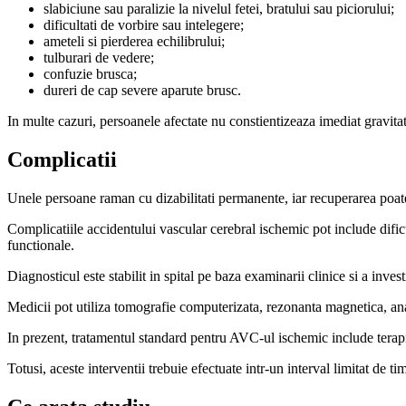
slabiciune sau paralizie la nivelul fetei, bratului sau piciorului;
dificultati de vorbire sau intelegere;
ameteli si pierderea echilibrului;
tulburari de vedere;
confuzie brusca;
dureri de cap severe aparute brusc.
In multe cazuri, persoanele afectate nu constientizeaza imediat gravitat
Complicatii
Unele persoane raman cu dizabilitati permanente, iar recuperarea poate
Complicatiile accidentului vascular cerebral ischemic pot include dific
functionale.
Diagnosticul este stabilit in spital pe baza examinarii clinice si a invest
Medicii pot utiliza tomografie computerizata, rezonanta magnetica, anal
In prezent, tratamentul standard pentru AVC-ul ischemic include tera
Totusi, aceste interventii trebuie efectuate intr-un interval limitat de 