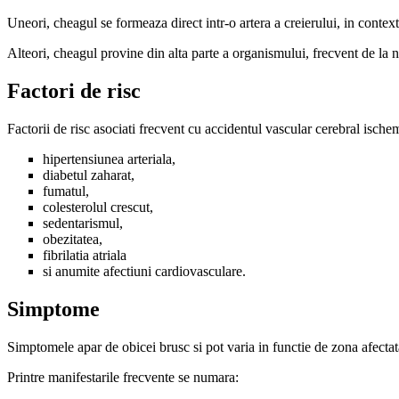
Uneori, cheagul se formeaza direct intr-o artera a creierului, in contextu
Alteori, cheagul provine din alta parte a organismului, frecvent de la n
Factori de risc
Factorii de risc asociati frecvent cu accidentul vascular cerebral ische
hipertensiunea arteriala,
diabetul zaharat,
fumatul,
colesterolul crescut,
sedentarismul,
obezitatea,
fibrilatia atriala
si anumite afectiuni cardiovasculare.
Simptome
Simptomele apar de obicei brusc si pot varia in functie de zona afectata
Printre manifestarile frecvente se numara: