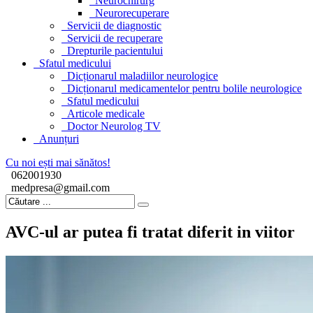
Neurochirurg
Neurorecuperare
Servicii de diagnostic
Servicii de recuperare
Drepturile pacientului
Sfatul medicului
Dicționarul maladiilor neurologice
Dicționarul medicamentelor pentru bolile neurologice
Sfatul medicului
Articole medicale
Doctor Neurolog TV
Anunțuri
Cu noi ești mai sănătos!
062001930
medpresa@gmail.com
AVC-ul ar putea fi tratat diferit in viitor