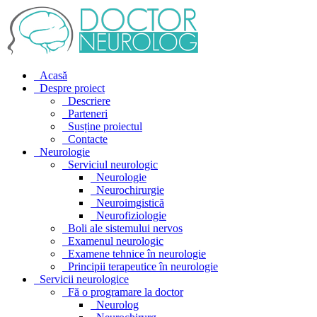
Acasă
Despre proiect
Descriere
Parteneri
Susține proiectul
Contacte
Neurologie
Serviciul neurologic
Neurologie
Neurochirurgie
Neuroimgistică
Neurofiziologie
Boli ale sistemului nervos
Examenul neurologic
Examene tehnice în neurologie
Principii terapeutice în neurologie
Servicii neurologice
Fă o programare la doctor
Neurolog