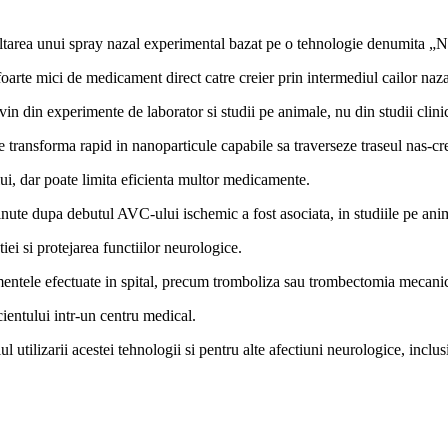
tarea unui spray nazal experimental bazat pe o tehnologie denumita „
 foarte mici de medicament direct catre creier prin intermediul cailor naza
vin din experimente de laborator si studii pe animale, nu din studii clin
e transforma rapid in nanoparticule capabile sa traverseze traseul nas-cre
lui, dar poate limita eficienta multor medicamente.
inute dupa debutul AVC-ului ischemic a fost asociata, in studiile pe ani
iei si protejarea functiilor neurologice.
amentele efectuate in spital, precum tromboliza sau trombectomia mecani
cientului intr-un centru medical.
ul utilizarii acestei tehnologii si pentru alte afectiuni neurologice, inc