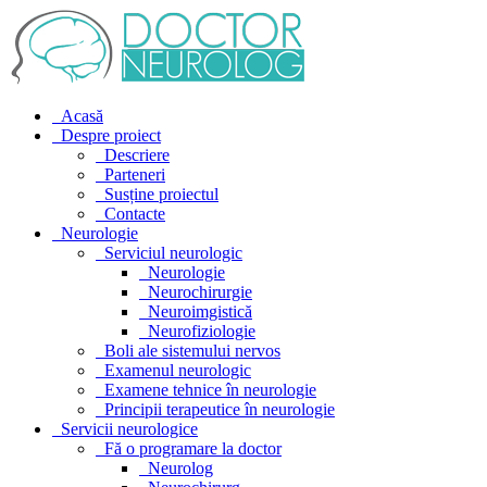
Acasă
Despre proiect
Descriere
Parteneri
Susține proiectul
Contacte
Neurologie
Serviciul neurologic
Neurologie
Neurochirurgie
Neuroimgistică
Neurofiziologie
Boli ale sistemului nervos
Examenul neurologic
Examene tehnice în neurologie
Principii terapeutice în neurologie
Servicii neurologice
Fă o programare la doctor
Neurolog