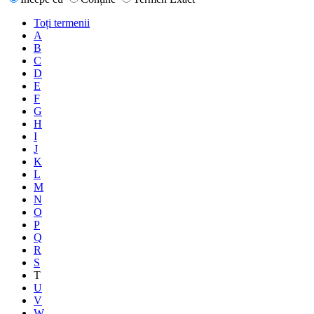
Toți termenii
A
B
C
D
E
F
G
H
I
J
K
L
M
N
O
P
Q
R
S
T
U
V
W