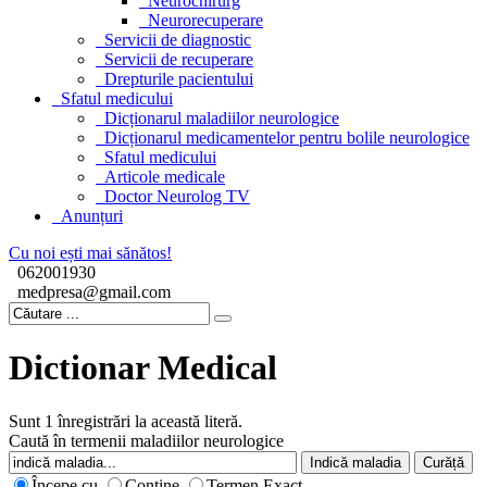
Neurochirurg
Neurorecuperare
Servicii de diagnostic
Servicii de recuperare
Drepturile pacientului
Sfatul medicului
Dicționarul maladiilor neurologice
Dicționarul medicamentelor pentru bolile neurologice
Sfatul medicului
Articole medicale
Doctor Neurolog TV
Anunțuri
Cu noi ești mai sănătos!
062001930
medpresa@gmail.com
Dictionar Medical
Sunt 1 înregistrări la această literă.
Caută în termenii maladiilor neurologice
Începe cu
Conține
Termen Exact