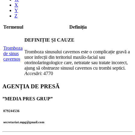
X
Y
Z
Termenul
Definiția
DEFINIȚIE ȘI CAUZE
Tromboza
Tromboza sinusului cavernos este o complicație gravă a
de sinus
unor infecții din teritoriul maxilo-facial sau
cavernos
otorinolaringologice care, netratate sau tratate incorect,
ajung să obstrueze sinusul cavernos cu trombi septici.
Accesări
: 4770
AGENȚIA DE PRESĂ
”MEDIA PRES GRUP”
079244536
secretariat.mpg@gmail.com