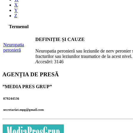
X
Y
Z
Termenul
DEFINIȚIE ȘI CAUZE
Neuropatia
peronieră
Neuropatia peronieră sau leziunile de nerv peronier s
fracturilor sau leziunilor traumatice de la acest nivel.
Accesări
: 3146
AGENȚIA DE PRESĂ
”MEDIA PRES GRUP”
079244536
secretariat.mpg@gmail.com