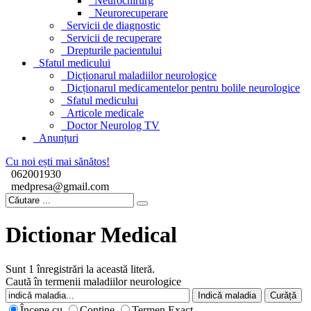
Neurochirurg
Neurorecuperare
Servicii de diagnostic
Servicii de recuperare
Drepturile pacientului
Sfatul medicului
Dicționarul maladiilor neurologice
Dicționarul medicamentelor pentru bolile neurologice
Sfatul medicului
Articole medicale
Doctor Neurolog TV
Anunțuri
Cu noi ești mai sănătos!
062001930
medpresa@gmail.com
Dictionar Medical
Sunt 1 înregistrări la această literă.
Caută în termenii maladiilor neurologice
Începe cu
Conține
Termen Exact