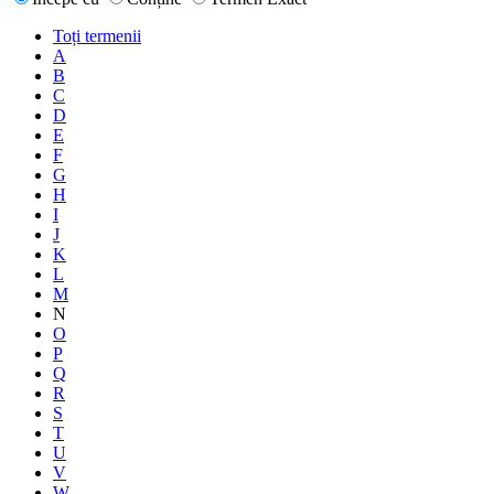
Toți termenii
A
B
C
D
E
F
G
H
I
J
K
L
M
N
O
P
Q
R
S
T
U
V
W