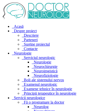
Acasă
Despre proiect
Descriere
Parteneri
Susține proiectul
Contacte
Neurologie
Serviciul neurologic
Neurologie
Neurochirurgie
Neuroimgistică
Neurofiziologie
Boli ale sistemului nervos
Examenul neurologic
Examene tehnice în neurologie
Principii terapeutice în neurologie
Servicii neurologice
Fă o programare la doctor
Neurolog