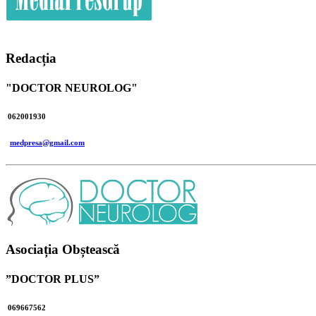
Redacția
"DOCTOR NEUROLOG"
062001930
medpresa@gmail.com
Asociația Obștească
”DOCTOR PLUS”
069667562