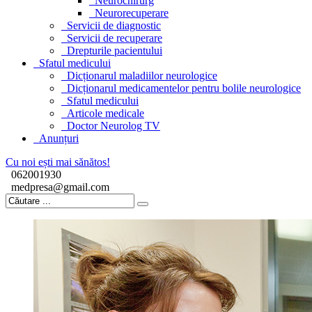
Neurochirurg
Neurorecuperare
Servicii de diagnostic
Servicii de recuperare
Drepturile pacientului
Sfatul medicului
Dicționarul maladiilor neurologice
Dicționarul medicamentelor pentru bolile neurologice
Sfatul medicului
Articole medicale
Doctor Neurolog TV
Anunțuri
Cu noi ești mai sănătos!
062001930
medpresa@gmail.com