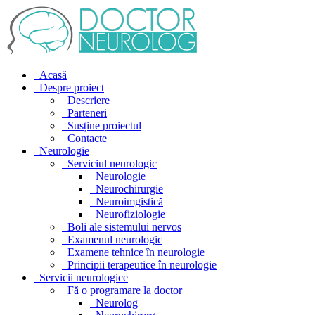
Acasă
Despre proiect
Descriere
Parteneri
Susține proiectul
Contacte
Neurologie
Serviciul neurologic
Neurologie
Neurochirurgie
Neuroimgistică
Neurofiziologie
Boli ale sistemului nervos
Examenul neurologic
Examene tehnice în neurologie
Principii terapeutice în neurologie
Servicii neurologice
Fă o programare la doctor
Neurolog